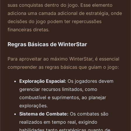
suas conquistas dentro do jogo. Esse elemento
adiciona uma camada adicional de estratégia, onde
decisões do jogo podem ter repercussões
financeiras diretas.
Regras Básicas de WinterStar
Para aproveitar ao máximo WinterStar, é essencial
compreender as regras básicas que guiam o jogo:
Exploração Espacial:
Os jogadores devem
gerenciar recursos limitados, como
combustível e suprimentos, ao planejar
explorações.
Sistema de Combate:
Os combates são
realizados em tempo real, exigindo
habilidades tanto estratégicas quanto de