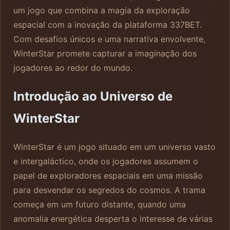
um jogo que combina a magia da exploração
espacial com a inovação da plataforma 337BET.
Com desafios únicos e uma narrativa envolvente,
WinterStar promete capturar a imaginação dos
jogadores ao redor do mundo.
Introdução ao Universo de
WinterStar
WinterStar é um jogo situado em um universo vasto
e intergaláctico, onde os jogadores assumem o
papel de exploradores espaciais em uma missão
para desvendar os segredos do cosmos. A trama
começa em um futuro distante, quando uma
anomalia energética desperta o interesse de várias