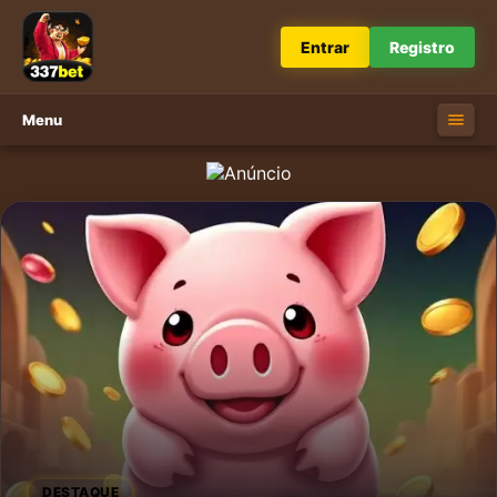
Entrar
Registro
Menu
DESTAQUE