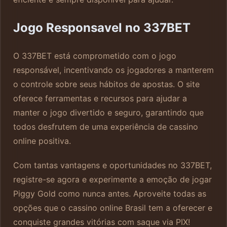
Jogo Responsavel no 337BET
O 337BET está comprometido com o jogo
responsável, incentivando os jogadores a manterem
o controle sobre seus hábitos de apostas. O site
oferece ferramentas e recursos para ajudar a
manter o jogo divertido e seguro, garantindo que
todos desfrutem de uma experiência de cassino
online positiva.
Com tantas vantagens e oportunidades no 337BET,
registre-se agora e experimente a emoção de jogar
Piggy Gold como nunca antes. Aproveite todas as
opções que o cassino online Brasil tem a oferecer e
conquiste grandes vitórias com saque via PIX!