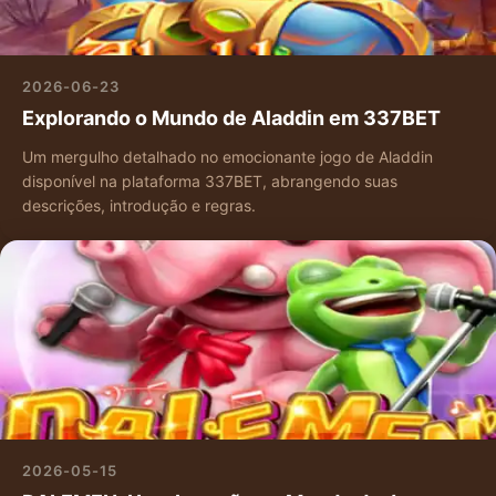
2026-06-23
Explorando o Mundo de Aladdin em 337BET
Um mergulho detalhado no emocionante jogo de Aladdin
disponível na plataforma 337BET, abrangendo suas
descrições, introdução e regras.
2026-05-15