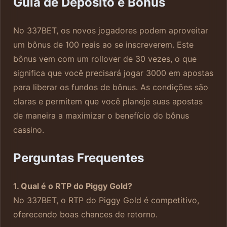
Guia de Deposito e Bonus
No 337BET, os novos jogadores podem aproveitar
um bônus de 100 reais ao se inscreverem. Este
bônus vem com um rollover de 30 vezes, o que
significa que você precisará jogar 3000 em apostas
para liberar os fundos de bônus. As condições são
claras e permitem que você planeje suas apostas
de maneira a maximizar o benefício do bônus
cassino.
Perguntas Frequentes
1. Qual é o RTP do Piggy Gold?
No 337BET, o RTP do Piggy Gold é competitivo,
oferecendo boas chances de retorno.