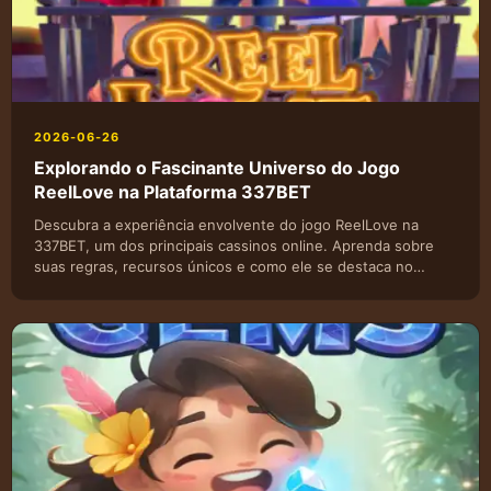
2026-06-26
Explorando o Fascinante Universo do Jogo
ReelLove na Plataforma 337BET
Descubra a experiência envolvente do jogo ReelLove na
337BET, um dos principais cassinos online. Aprenda sobre
suas regras, recursos únicos e como ele se destaca no
mundo dos jogos de azar.