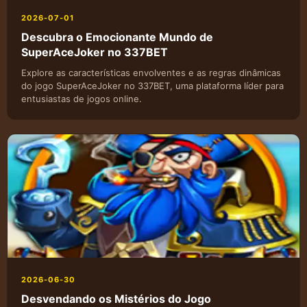
2026-07-01
Descubra o Emocionante Mundo de
SuperAceJoker no 337BET
Explore as características envolventes e as regras dinâmicas
do jogo SuperAceJoker no 337BET, uma plataforma líder para
entusiastas de jogos online.
2026-06-30
Desvendando os Mistérios do Jogo