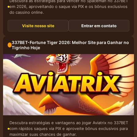
Descubra as estratégias para vencer no Spaceman no 337BET
em 2026, aproveitando o saque via PIX e os bônus exclusivos
do cassino online.
Visite nosso site
Entrar em contato
337BET-Fortune Tiger 2026: Melhor Site para Ganhar no
Tigrinho Hoje
Descubra estratégias e vantagens ao jogar Aviatrix no 337BET
com rápidos saques via PIX e aproveite bônus exclusivos para
maximizar suas chances de ganhar.