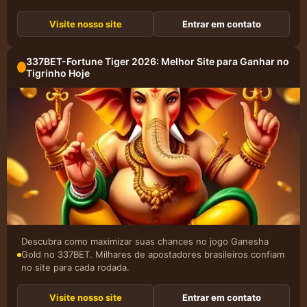
Visite nosso site
Entrar em contato
337BET-Fortune Tiger 2026: Melhor Site para Ganhar no
Tigrinho Hoje
Descubra como maximizar suas chances no jogo Ganesha
Gold no 337BET. Milhares de apostadores brasileiros confiam
no site para cada rodada.
Visite nosso site
Entrar em contato