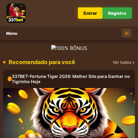
Entrar
Registro
Menu
Recomendado para você
Ver todos >
337BET-Fortune Tiger 2026: Melhor Site para Ganhar no
Tigrinho Hoje