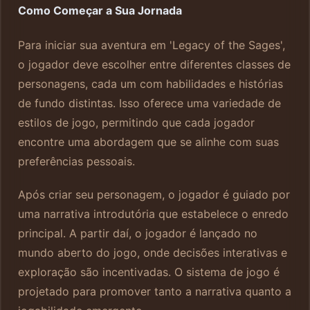
Como Começar a Sua Jornada
Para iniciar sua aventura em 'Legacy of the Sages',
o jogador deve escolher entre diferentes classes de
personagens, cada um com habilidades e histórias
de fundo distintas. Isso oferece uma variedade de
estilos de jogo, permitindo que cada jogador
encontre uma abordagem que se alinhe com suas
preferências pessoais.
Após criar seu personagem, o jogador é guiado por
uma narrativa introdutória que estabelece o enredo
principal. A partir daí, o jogador é lançado no
mundo aberto do jogo, onde decisões interativas e
exploração são incentivadas. O sistema de jogo é
projetado para promover tanto a narrativa quanto a