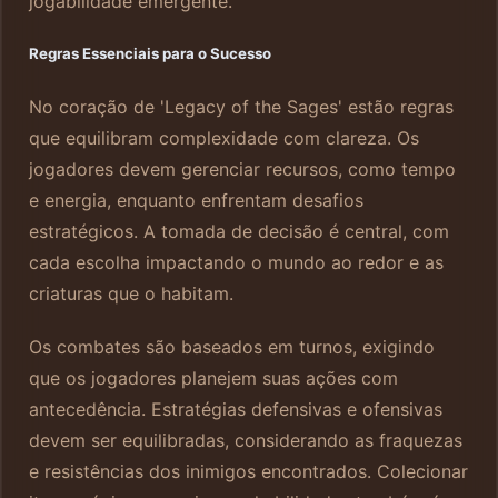
jogabilidade emergente.
Regras Essenciais para o Sucesso
No coração de 'Legacy of the Sages' estão regras
que equilibram complexidade com clareza. Os
jogadores devem gerenciar recursos, como tempo
e energia, enquanto enfrentam desafios
estratégicos. A tomada de decisão é central, com
cada escolha impactando o mundo ao redor e as
criaturas que o habitam.
Os combates são baseados em turnos, exigindo
que os jogadores planejem suas ações com
antecedência. Estratégias defensivas e ofensivas
devem ser equilibradas, considerando as fraquezas
e resistências dos inimigos encontrados. Colecionar