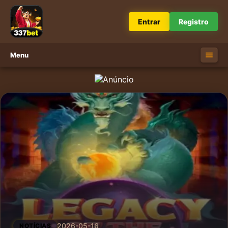
Entrar
Registro
Menu
2026-05-16
NOTÍCIAS