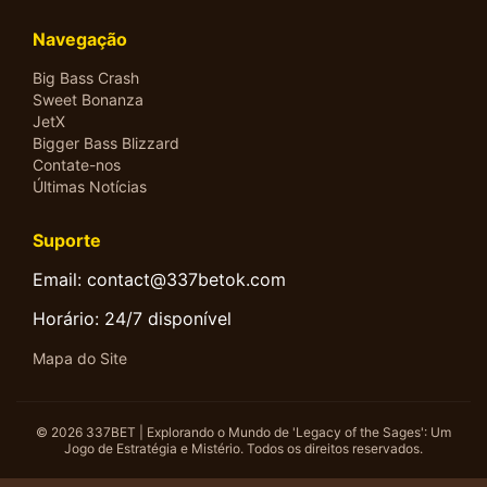
Navegação
Big Bass Crash
Sweet Bonanza
JetX
Bigger Bass Blizzard
Contate-nos
Últimas Notícias
Suporte
Email: contact@337betok.com
Horário: 24/7 disponível
Mapa do Site
© 2026 337BET | Explorando o Mundo de 'Legacy of the Sages': Um
Jogo de Estratégia e Mistério. Todos os direitos reservados.