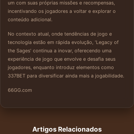
um com suas próprias missões e recompensas,
incentivando os jogadores a voltar e explorar o
conteúdo adicional.
No contexto atual, onde tendências de jogo e
tecnologia estão em rápida evolução, 'Legacy of
the Sages' continua a inovar, oferecendo uma
experiência de jogo que envolve e desafia seus
jogadores, enquanto introduz elementos como
337BET para diversificar ainda mais a jogabilidade.
66GG.com
Artigos Relacionados