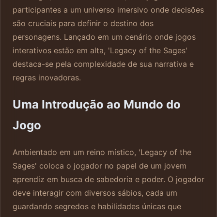
participantes a um universo imersivo onde decisões
são cruciais para definir o destino dos
personagens. Lançado em um cenário onde jogos
interativos estão em alta, 'Legacy of the Sages'
destaca-se pela complexidade de sua narrativa e
regras inovadoras.
Uma Introdução ao Mundo do
Jogo
Ambientado em um reino místico, 'Legacy of the
Sages' coloca o jogador no papel de um jovem
aprendiz em busca de sabedoria e poder. O jogador
deve interagir com diversos sábios, cada um
guardando segredos e habilidades únicas que