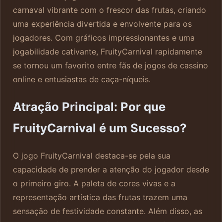
carnaval vibrante com o frescor das frutas, criando
uma experiência divertida e envolvente para os
jogadores. Com gráficos impressionantes e uma
jogabilidade cativante, FruityCarnival rapidamente
se tornou um favorito entre fãs de jogos de cassino
online e entusiastas de caça-níqueis.
Atração Principal: Por que
FruityCarnival é um Sucesso?
O jogo FruityCarnival destaca-se pela sua
capacidade de prender a atenção do jogador desde
o primeiro giro. A paleta de cores vivas e a
representação artística das frutas trazem uma
sensação de festividade constante. Além disso, as