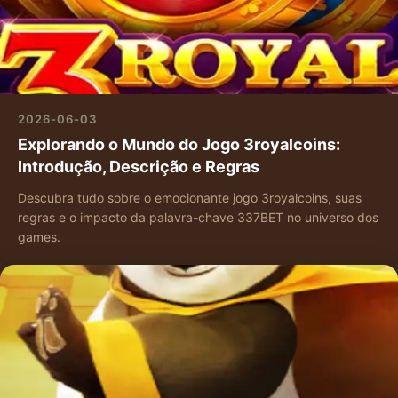
2026-06-03
Explorando o Mundo do Jogo 3royalcoins:
Introdução, Descrição e Regras
Descubra tudo sobre o emocionante jogo 3royalcoins, suas
regras e o impacto da palavra-chave 337BET no universo dos
games.