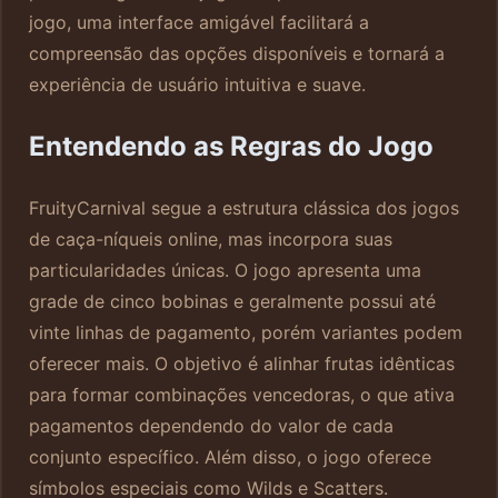
jogo, uma interface amigável facilitará a
compreensão das opções disponíveis e tornará a
experiência de usuário intuitiva e suave.
Entendendo as Regras do Jogo
FruityCarnival segue a estrutura clássica dos jogos
de caça-níqueis online, mas incorpora suas
particularidades únicas. O jogo apresenta uma
grade de cinco bobinas e geralmente possui até
vinte linhas de pagamento, porém variantes podem
oferecer mais. O objetivo é alinhar frutas idênticas
para formar combinações vencedoras, o que ativa
pagamentos dependendo do valor de cada
conjunto específico. Além disso, o jogo oferece
símbolos especiais como Wilds e Scatters.