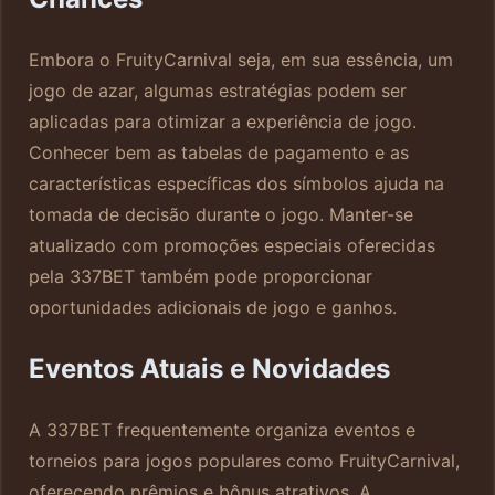
Embora o FruityCarnival seja, em sua essência, um
jogo de azar, algumas estratégias podem ser
aplicadas para otimizar a experiência de jogo.
Conhecer bem as tabelas de pagamento e as
características específicas dos símbolos ajuda na
tomada de decisão durante o jogo. Manter-se
atualizado com promoções especiais oferecidas
pela 337BET também pode proporcionar
oportunidades adicionais de jogo e ganhos.
Eventos Atuais e Novidades
A 337BET frequentemente organiza eventos e
torneios para jogos populares como FruityCarnival,
oferecendo prêmios e bônus atrativos. A