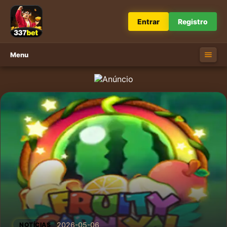
Entrar
Registro
Menu
2026-05-06
NOTÍCIAS