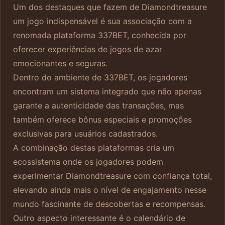
Um dos destaques que fazem de Diamondtreasure
um jogo indispensável é sua associação com a
renomada plataforma 337BET, conhecida por
oferecer experiências de jogos de azar
emocionantes e seguras.
Dentro do ambiente de 337BET, os jogadores
encontram um sistema integrado que não apenas
garante a autenticidade das transações, mas
também oferece bônus especiais e promoções
exclusivas para usuários cadastrados.
A combinação destas plataformas cria um
ecossistema onde os jogadores podem
experimentar Diamondtreasure com confiança total,
elevando ainda mais o nível de engajamento nesse
mundo fascinante de descobertas e recompensas.
Outro aspecto interessante é o calendário de