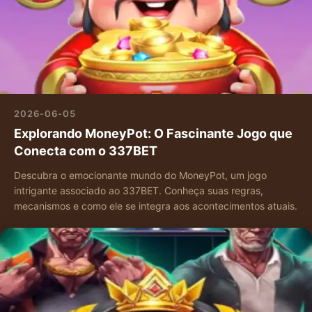
2026-06-05
Explorando MoneyPot: O Fascinante Jogo que
Conecta com o 337BET
Descubra o emocionante mundo do MoneyPot, um jogo
intrigante associado ao 337BET. Conheça suas regras,
mecanismos e como ele se integra aos acontecimentos atuais.