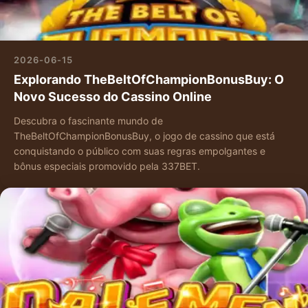
2026-06-15
Explorando TheBeltOfChampionBonusBuy: O
Novo Sucesso do Cassino Online
Descubra o fascinante mundo de
TheBeltOfChampionBonusBuy, o jogo de cassino que está
conquistando o público com suas regras empolgantes e
bônus especiais promovido pela 337BET.