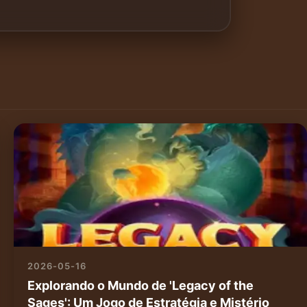
2026-05-16
Explorando o Mundo de 'Legacy of the
Sages': Um Jogo de Estratégia e Mistério