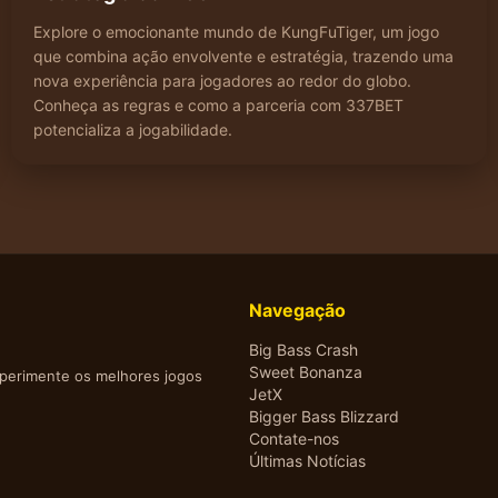
Explore o emocionante mundo de KungFuTiger, um jogo
que combina ação envolvente e estratégia, trazendo uma
nova experiência para jogadores ao redor do globo.
Conheça as regras e como a parceria com 337BET
potencializa a jogabilidade.
Navegação
Big Bass Crash
Sweet Bonanza
xperimente os melhores jogos
JetX
Bigger Bass Blizzard
Contate-nos
Últimas Notícias