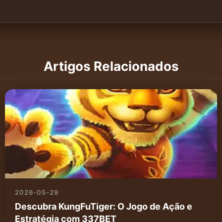
Artigos Relacionados
2026-05-29
Descubra KungFuTiger: O Jogo de Ação e
Estratégia com 337BET