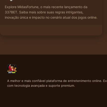
Explore MidasFortune, o mais recente lançamento da
337BET. Saiba mais sobre suas regras intrigantes,
inovação única e impacto no cenário atual dos jogos online.
A melhor e mais confiável plataforma de entretenimento online. E
com tecnologia avançada e suporte premium.