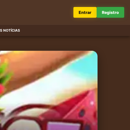
Entrar
Registro
S NOTÍCIAS