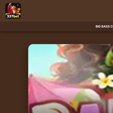
BIG BASS 