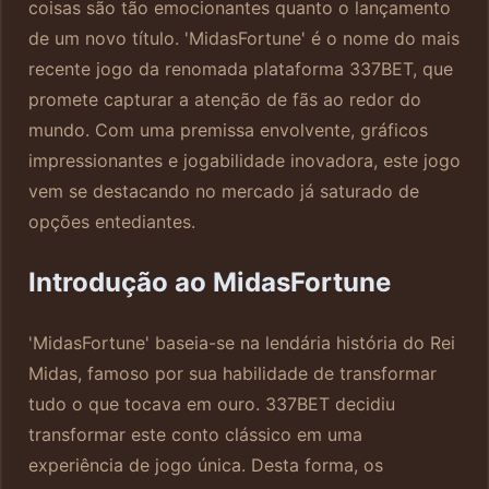
coisas são tão emocionantes quanto o lançamento
de um novo título. 'MidasFortune' é o nome do mais
recente jogo da renomada plataforma 337BET, que
promete capturar a atenção de fãs ao redor do
mundo. Com uma premissa envolvente, gráficos
impressionantes e jogabilidade inovadora, este jogo
vem se destacando no mercado já saturado de
opções entediantes.
Introdução ao MidasFortune
'MidasFortune' baseia-se na lendária história do Rei
Midas, famoso por sua habilidade de transformar
tudo o que tocava em ouro. 337BET decidiu
transformar este conto clássico em uma
experiência de jogo única. Desta forma, os