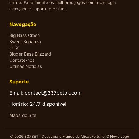
online. Experimente os melhores jogos com tecnologia
avançada e suporte premium.
Navegação
Big Bass Crash
Sweet Bonanza
JetX
Bigger Bass Blizzard
Contate-nos
Últimas Notícias
Suporte
Email: contact@337betok.com
Horário: 24/7 disponível
Mapa do Site
© 2026 337BET | Descubra o Mundo de MidasFortune: O Novo Jogo