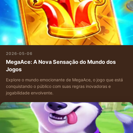
2026-05-06
MegaAce: A Nova Sensação do Mundo dos
Jogos
Explore o mundo emocionante de MegaAce, o jogo que está
conquistando o público com suas regras inovadoras e
jogabilidade envolvente.