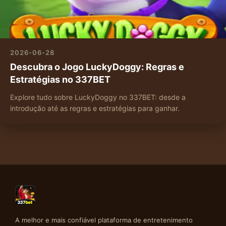
2026-06-28
Descubra o Jogo LuckyDoggy: Regras e
Estratégias no 337BET
Explore tudo sobre LuckyDoggy no 337BET: desde a
introdução até as regras e estratégias para ganhar.
A melhor e mais confiável plataforma de entretenimento