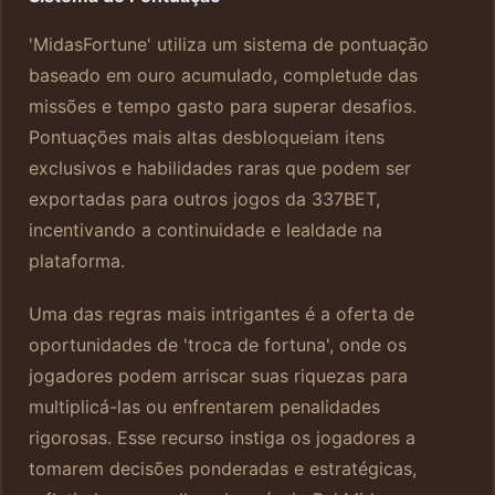
'MidasFortune' utiliza um sistema de pontuação
baseado em ouro acumulado, completude das
missões e tempo gasto para superar desafios.
Pontuações mais altas desbloqueiam itens
exclusivos e habilidades raras que podem ser
exportadas para outros jogos da 337BET,
incentivando a continuidade e lealdade na
plataforma.
Uma das regras mais intrigantes é a oferta de
oportunidades de 'troca de fortuna', onde os
jogadores podem arriscar suas riquezas para
multiplicá-las ou enfrentarem penalidades
rigorosas. Esse recurso instiga os jogadores a
tomarem decisões ponderadas e estratégicas,