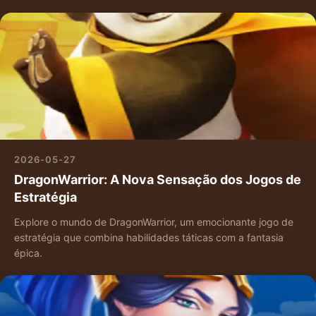
2026-05-27
DragonWarrior: A Nova Sensação dos Jogos de
Estratégia
Explore o mundo de DragonWarrior, um emocionante jogo de
estratégia que combina habilidades táticas com a fantasia
épica.