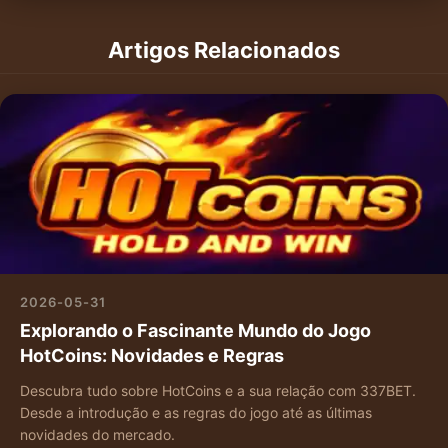
Artigos Relacionados
2026-05-31
Explorando o Fascinante Mundo do Jogo
HotCoins: Novidades e Regras
Descubra tudo sobre HotCoins e a sua relação com 337BET.
Desde a introdução e as regras do jogo até as últimas
novidades do mercado.