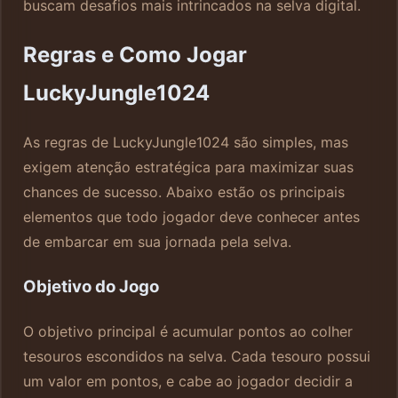
buscam desafios mais intrincados na selva digital.
Regras e Como Jogar
LuckyJungle1024
As regras de LuckyJungle1024 são simples, mas
exigem atenção estratégica para maximizar suas
chances de sucesso. Abaixo estão os principais
elementos que todo jogador deve conhecer antes
de embarcar em sua jornada pela selva.
Objetivo do Jogo
O objetivo principal é acumular pontos ao colher
tesouros escondidos na selva. Cada tesouro possui
um valor em pontos, e cabe ao jogador decidir a