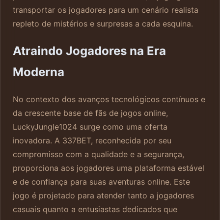
transportar os jogadores para um cenário realista
repleto de mistérios e surpresas a cada esquina.
Atraindo Jogadores na Era
Moderna
No contexto dos avanços tecnológicos contínuos e
da crescente base de fãs de jogos online,
LuckyJungle1024 surge como uma oferta
inovadora. A 337BET, reconhecida por seu
compromisso com a qualidade e a segurança,
proporciona aos jogadores uma plataforma estável
e de confiança para suas aventuras online. Este
jogo é projetado para atender tanto a jogadores
casuais quanto a entusiastas dedicados que