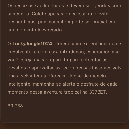
Os recursos são limitados e devem ser geridos com
sabedoria. Colete apenas o necessário e evite
desperdícios, pois cada item pode ser crucial em
um momento inesperado.
O
LuckyJungle1024
oferece uma experiência rica e
envolvente, e com essa introdução, esperamos que
você esteja mais preparado para enfrentar os
desafios e aproveitar as recompensas inesquecíveis
que a selva tem a oferecer. Jogue de maneira
inteligente, mantenha-se alerta e desfrute de cada
momento dessa aventura tropical na 337BET.
BR 788