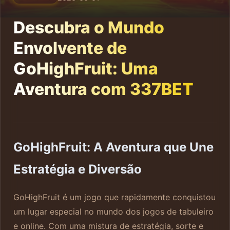
Descubra o Mundo
Envolvente de
GoHighFruit: Uma
Aventura com 337BET
GoHighFruit: A Aventura que Une
Estratégia e Diversão
GoHighFruit é um jogo que rapidamente conquistou
um lugar especial no mundo dos jogos de tabuleiro
e online. Com uma mistura de estratégia, sorte e