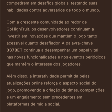
competirem em desafios globais, testando suas
habilidades contra adversários de todo o mundo.
Com a crescente comunidade ao redor de
GoHighFruit, os desenvolvedores continuam a
investir em inovações que mantêm o jogo tanto
acessível quanto desafiador. A palavra-chave
337BET
continua a desempenhar um papel vital
nas novas funcionalidades e nos eventos periódicos
que mantêm o interesse dos jogadores.
Além disso, a interatividade permitida pelas
atualizações online reforça o aspecto social do
jogo, promovendo a criação de times, competições
e um engajamento sem precedentes em
plataformas de mídia social.