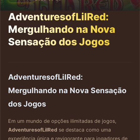
AdventuresofLilRed:
Mergulhando na Nova
Sensação dos Jogos
AdventuresofLilRed:
Mergulhando na Nova Sensação
dos Jogos
Em um mundo de opções ilimitadas de jogos,
AdventuresofLilRed
se destaca como uma
experiência única e revigorante para jogadores de