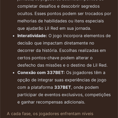
completar desafios e descobrir segredos
ocultos. Esses pontos podem ser trocados por
melhorias de habilidades ou itens especiais
que ajudarão Lil Red em sua jornada.
Interatividade:
O jogo incorpora elementos de
decisão que impactam diretamente no
decorrer da história. Escolhas realizadas em
certos pontos-chave podem alterar o
desfecho das missões e o destino de Lil Red.
Conexão com 337BET:
Os jogadores têm a
opção de integrar suas experiências de jogo
com a plataforma
337BET
, onde podem
participar de eventos exclusivos, competições
e ganhar recompensas adicionais.
A cada fase, os jogadores enfrentam níveis