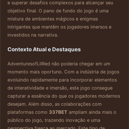
e superar desafios complexos para alcançar seu
objetivo final. O pano de fundo do jogo é uma
mistura de ambientes mágicos e enigmas
intrigantes que mantêm os jogadores imersos e
investidos na narrativa.
Contexto Atual e Destaques
AdventuresofLilRed não poderia chegar em um
momento mais oportuno. Com a indústria de jogos
evoluindo rapidamente para incorporar elementos
de interatividade e imersão, este jogo consegue
capturar a essência do que os jogadores modernos
desejam. Além disso, as colaborações com
plataformas como
337BET
ampliam ainda mais o
público do jogo, trazendo inovação e uma
perspectiva fresca ao mercado. Este tipo de