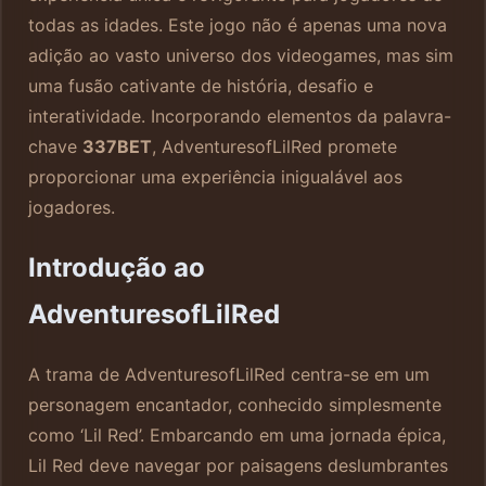
todas as idades. Este jogo não é apenas uma nova
adição ao vasto universo dos videogames, mas sim
uma fusão cativante de história, desafio e
interatividade. Incorporando elementos da palavra-
chave
337BET
, AdventuresofLilRed promete
proporcionar uma experiência inigualável aos
jogadores.
Introdução ao
AdventuresofLilRed
A trama de AdventuresofLilRed centra-se em um
personagem encantador, conhecido simplesmente
como ‘Lil Red’. Embarcando em uma jornada épica,
Lil Red deve navegar por paisagens deslumbrantes