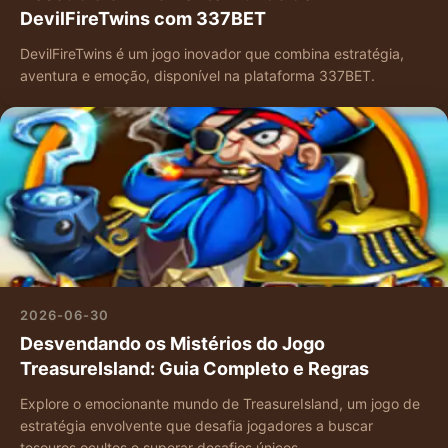
DevilFireTwins com 337BET
DevilFireTwins é um jogo inovador que combina estratégia,
aventura e emoção, disponível na plataforma 337BET.
2026-06-30
Desvendando os Mistérios do Jogo
TreasureIsland: Guia Completo e Regras
Explore o emocionante mundo de TreasureIsland, um jogo de
estratégia envolvente que desafia jogadores a buscar
tesouros ocultos e superar desafios únicos.